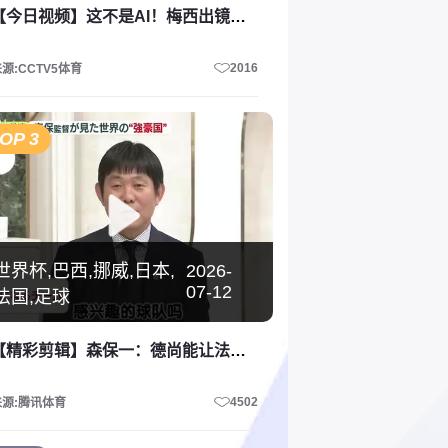
【今日视频】这不是AI！梅西出镜蒙牛广告用中文回应：不慌，姆巴佩都懵了
2016
源:CCTV5体育
OP 3
世界杯,巴西,挪威,日本,
2026-
07-12
法国,足球
【精彩剪辑】森保一：德尚能让法国团结一心，黑马挪威有很多世界级球员！
4502
来源:腾讯体育