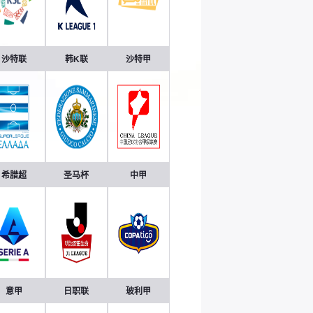
沙特联
韩K联
沙特甲
希腊超
圣马杯
中甲
意甲
日职联
玻利甲