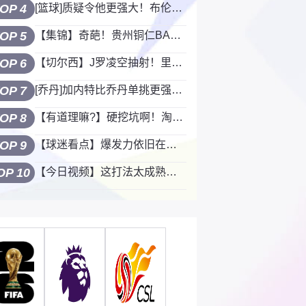
OP 4
[篮球]质疑令他更强大！布伦森用行动打破一切质疑
OP 5
【集锦】奇葩！贵州铜仁BA乌龙！12号连续抢板送进己方篮筐
OP 6
【切尔西】J罗凌空抽射！里斯詹姆斯此前的杂志采访！
OP 7
[乔丹]加内特比乔丹单挑更强？麦迪的球星单挑二选一！
OP 8
【有道理嘛?】硬挖坑啊！淘汰梅西还是C罗？记者给居莱尔挖坑遭吐槽！
OP 9
【球迷看点】爆发力依旧在线！上赛季国安大将塞鸟完美做墙，王刚爆射破门
OP 10
【今日视频】这打法太成熟了骑士小将泰森下赛季还能有蜕变吗？