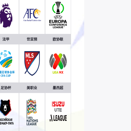
法甲
世亚预
欧协联
足协杯
美职业
墨西超