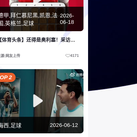
德甲,拜仁慕尼黑,凯恩,法
2026-
06-18
国,英格兰,足球
【体育头条】还得是奥利塞！采访拜仁球员：面包喜欢吃几分熟的？
4171
来源:网友上传
OP 2
2026-06-12
梅西,足球