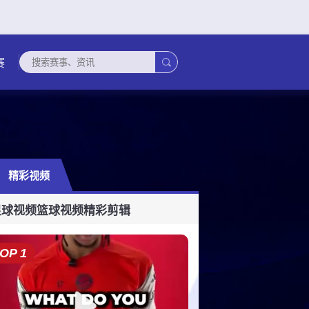

赛
精彩视频
联
科威特联
蒙古超
柬埔超
孟加拉超
黎超杯
塔吉克超
日职乙
新西兰
足球视频
篮球视频
精彩剪辑
OP 1