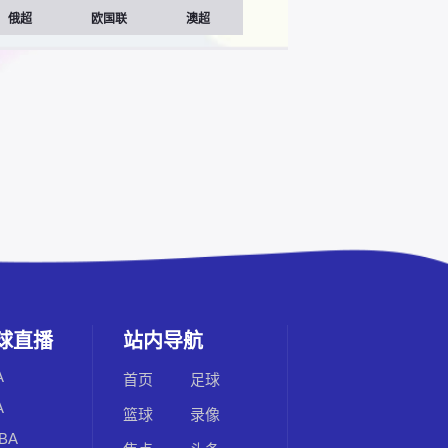
俄超
欧国联
澳超
球直播
站内导航
A
首页
足球
A
篮球
录像
BA