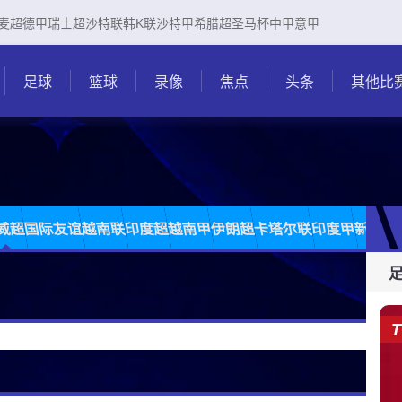
麦超
德甲
瑞士超
沙特联
韩K联
沙特甲
希腊超
圣马杯
中甲
意甲
足球
篮球
录像
焦点
头条
其他比
威超
国际友谊
越南联
印度超
越南甲
伊朗超
卡塔尔联
印度甲
新加坡
T