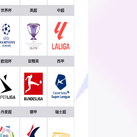
世界杯
英超
中超
欧冠杯
亚精英
西甲
丹麦超
德甲
瑞士超