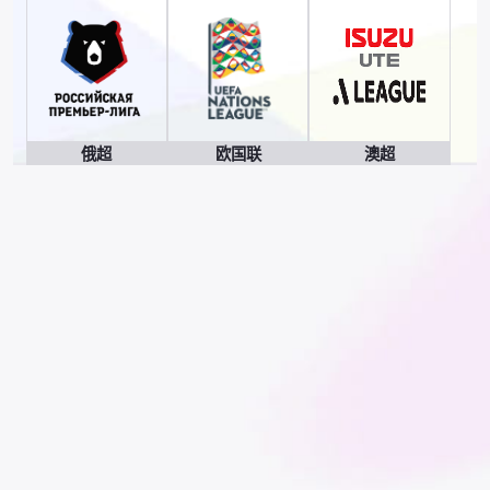
俄超
欧国联
澳超