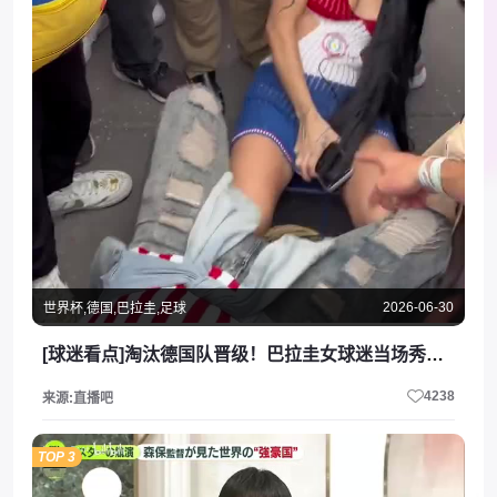
2026-06-30
世界杯,德国,巴拉圭,足球
[球迷看点]淘汰德国队晋级！巴拉圭女球迷当场秀起辣舞
4238
来源:直播吧
TOP 3