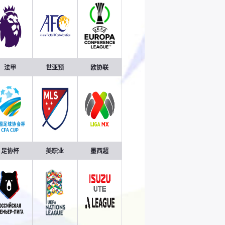
法甲
世亚预
欧协联
足协杯
美职业
墨西超