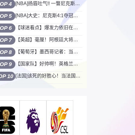
OP 4
[NBA]扬眉吐气!! 一瞥尼克斯夺冠后纽约的疯癫现状！
OP 5
[NBA]大史：尼克斯4:1夺冠，恭喜布伦森，太强了。
OP 6
【球迷看点】爆发力依旧在线！上赛季国安大将塞鸟完美做墙，王刚爆射破门
OP 7
【英超】毫厘！阿根廷大将塞内西谈错失良机：那画面永远不会从脑海中消失
OP 8
【葡萄牙】墨西哥记者：当年梅西威胁裁判，你敢警告世界上最好的球员？
OP 9
【国家队】好帅啊！英格兰这才是男模团吧
OP 10
[法国]该死的好胜心！当法国的顶级球员们开始在训练中较真……