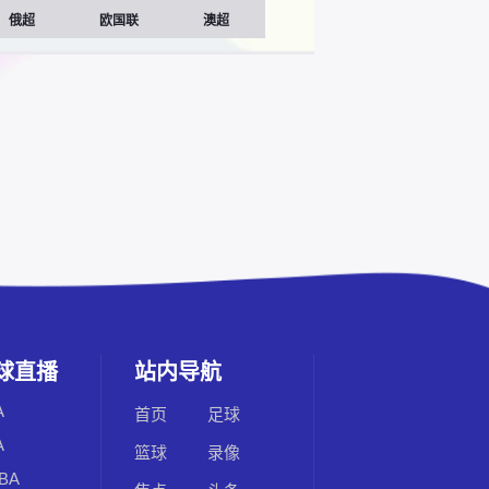
俄超
欧国联
澳超
球直播
站内导航
A
首页
足球
A
篮球
录像
BA