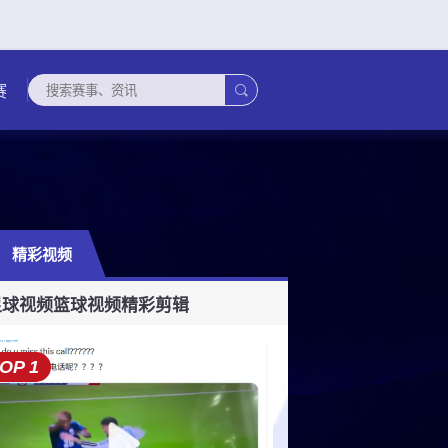

赛
精彩视频
联
玻利甲
法甲
世亚预
欧协联
足协杯
美职业
墨西超
俄超
欧国联
澳超
足球视频
篮球视频
精彩剪辑
OP 1