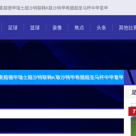
麦超
德甲
瑞士超
沙特联
韩K联
沙特甲
希腊超
圣马杯
中甲
意甲
足球
篮球
录像
焦点
头条
其他比
麦超
德甲
瑞士超
沙特联
韩K联
沙特甲
希腊超
圣马杯
中甲
意甲
日职
T