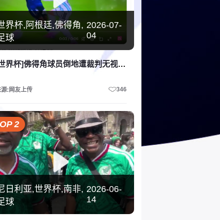
世界杯,阿根廷,佛得角,
2026-07-
04
足球
[世界杯]佛得角球员倒地遭裁判无视引发外网激烈讨论
346
来源:网友上传
OP 2
尼日利亚,世界杯,南非,
2026-06-
14
足球