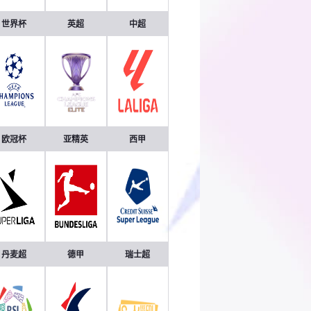
世界杯
英超
中超
欧冠杯
亚精英
西甲
丹麦超
德甲
瑞士超