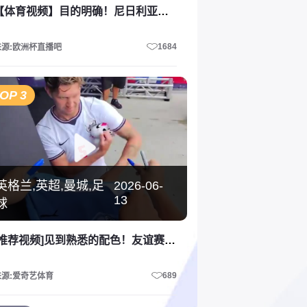
【体育视频】目的明确！尼日利亚球迷来世界杯，就是为了看南非输球！
1684
来源:欧洲杯直播吧
OP 3
英格兰,英超,曼城,足
2026-06-
13
球
[推荐视频]见到熟悉的配色！友谊赛后，斯通斯签了一件曼城球衣！
689
来源:爱奇艺体育