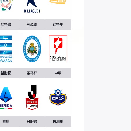
沙特联
韩K联
沙特甲
希腊超
圣马杯
中甲
意甲
日职联
玻利甲