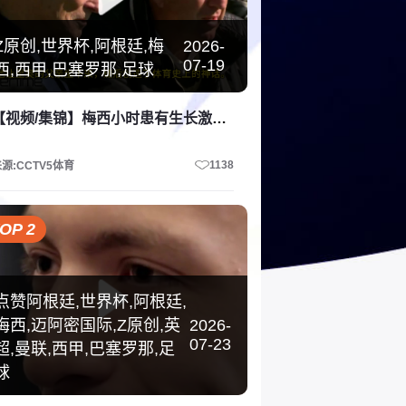
Z原创,世界杯,阿根廷,梅
2026-
07-19
西,西甲,巴塞罗那,足球
【视频/集锦】梅西小时患有生长激素缺乏症，当时巴萨总监看了比赛后坚持要签下
1138
源:CCTV5体育
OP 2
点赞阿根廷,世界杯,阿根廷,
梅西,迈阿密国际,Z原创,英
2026-
07-23
超,曼联,西甲,巴塞罗那,足
球