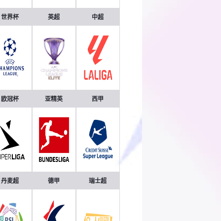
世界杯
英超
中超
欧冠杯
亚精英
西甲
丹麦超
德甲
瑞士超