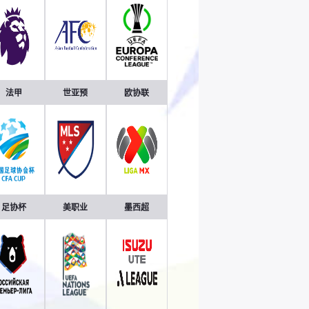
法甲
世亚预
欧协联
足协杯
美职业
墨西超