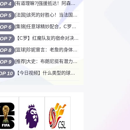
OP 4
[有道理嘛?]强援抵达！阿森纳四人组与英格兰队会合！
OP 5
[法国]该死的好胜心！当法国的顶级球员们开始在训练中较真……
OP 6
[集锦]任意球精妙配合，C罗前插打门遗憾被扑！解说：B费挑的刚刚合适！
OP 7
【C罗】红魔队友的宿命对决：当事人重谈鲁尼红牌与C罗的那个眨眼
OP 8
[篮球]珍妮曾言：老詹的身体强壮无比像一列火车，朝我冲来我会尖叫的
OP 9
[推荐]大史：布朗尼挺有潜力，骑士可以整来培养
OP 10
【今日视频】什么类型的球员不会被交易？大史：福克斯啊，他是最安稳的！