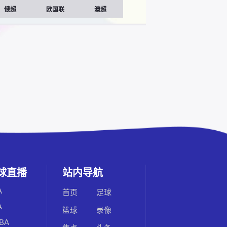
俄超
欧国联
澳超
球直播
站内导航
A
首页
足球
A
篮球
录像
BA