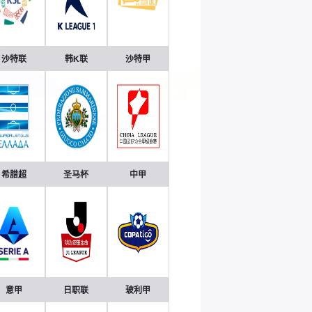
沙特联
韩K联
沙特甲
希腊超
圣马杯
中甲
意甲
日职联
玻利甲