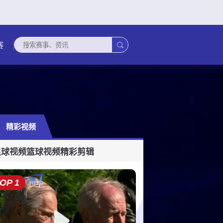

赛
精彩视频
联
玻利甲
法甲
世亚预
欧协联
足协杯
美职业
墨西超
俄超
欧国联
澳超
足球视频
篮球视频
精彩剪辑
OP 1