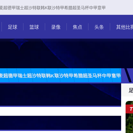
麦超
德甲
瑞士超
沙特联
韩K联
沙特甲
希腊超
圣马杯
中甲
意甲
足球
篮球
录像
焦点
头条
其他比
麦超
德甲
瑞士超
沙特联
韩K联
沙特甲
希腊超
圣马杯
中甲
意甲
日职
T