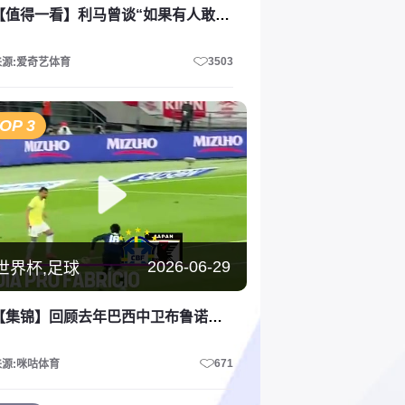
【值得一看】利马曾谈“如果有人敢碰梅西，会发生什么”：这种凝聚力会感染你
3503
来源:爱奇艺体育
OP 3
2026-06-29
世界杯,足球
【集锦】回顾去年巴西中卫布鲁诺两次惊天离奇失误，让日本逆转了
671
来源:咪咕体育