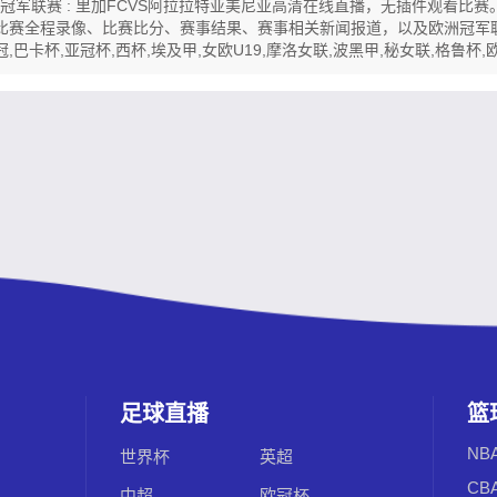
分，欧洲冠军联赛 : 里加FCVS阿拉拉特亚美尼亚高清在线直播，无插件观
比赛全程录像、比赛比分、赛事结果、赛事相关新闻报道，以及欧洲冠军
卡杯,亚冠杯,西杯,埃及甲,女欧U19,摩洛女联,波黑甲,秘女联,格鲁杯,欧
足球直播
篮
NB
世界杯
英超
CB
中超
欧冠杯