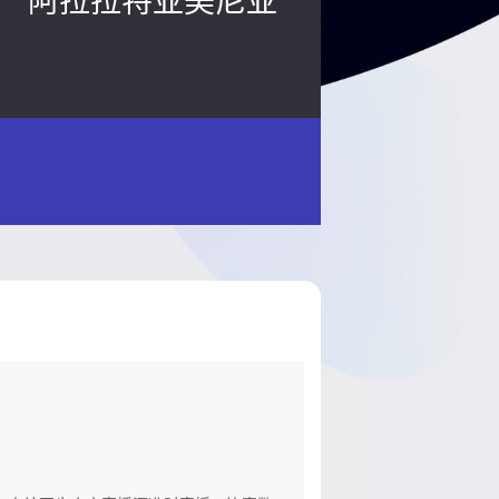
阿拉拉特亚美尼亚