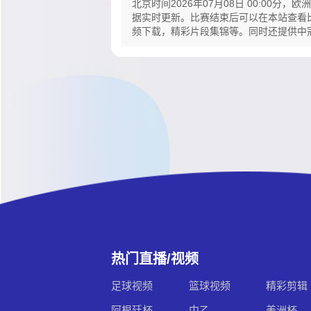
北京时间2026年07月08日 00:00
据实时更新。比赛结束后可以在本站查看
频下载，精彩片段集锦等。同时还提供中冠,巴
热门直播/视频
足球视频
篮球视频
精彩剪辑
阿根廷杯
中乙
美洲杯