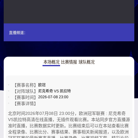
直播频道：
本场概况
比赛情报
球队概况
【赛事名称】
欧冠
【对阵球队】
尼克希奇 VS 凯拉特
【赛事时间】
2026-07-08 23:00
【赛事详情】
北京时间2026年07月08日 23:00分，欧洲冠军联赛 : 尼克希奇
VS凯拉特高清在线直播，无插件观看比赛。本站同步官方直播源
准时直播，比赛数据实时更新。比赛结束后可以在本站查看比赛
全程录像、比赛比分、赛事结果、赛事相关新闻报道，以及欧洲
冠军联赛的最新赛事直播，比赛录像，比赛视频下载，精彩片段