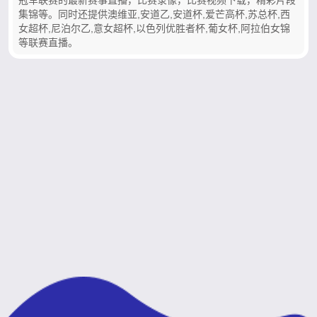
集锦等。同时还提供澳维亚,安道乙,安道杯,爱芒高杯,苏总杯,西
女超杯,尼泊尔乙,意女超杯,以色列优胜者杯,葡女杯,阿拉伯女锦
等联赛直播。