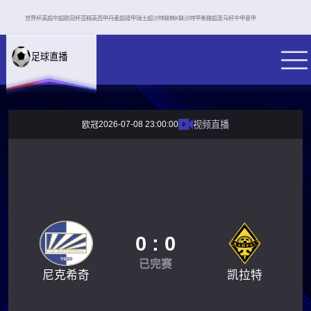
世界杯
英超
中超
欧冠杯
亚精英
西甲
丹麦超
德甲
瑞士超
沙特联
韩K联
沙特甲
希腊超
圣马杯
中甲
意甲
2026-07-08 23:00:00
视频直播
欧冠
0 : 0
已完赛
尼克希奇
凯拉特