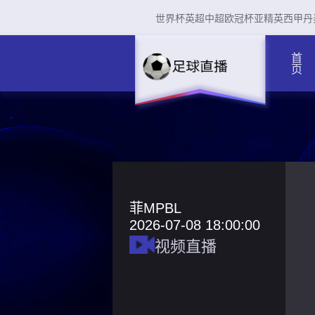
世界杯
英超
中超
欧冠杯
亚精英
西甲
丹
首页
菲MPBL
2026-07-08 18:00:00
视频直播