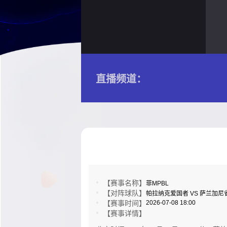
直播频道：
【赛事名称】
菲MPBL
【对阵球队】
帕拉纳克爱国者 VS 萨兰加尼
【赛事时间】
2026-07-08 18:00
【赛事详情】