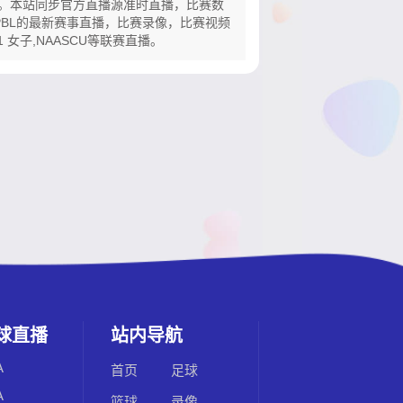
看比赛。本站同步官方直播源准时直播，比赛数
BL的最新赛事直播，比赛录像，比赛视频
 女子,NAASCU等联赛直播。
球直播
站内导航
A
首页
足球
A
篮球
录像