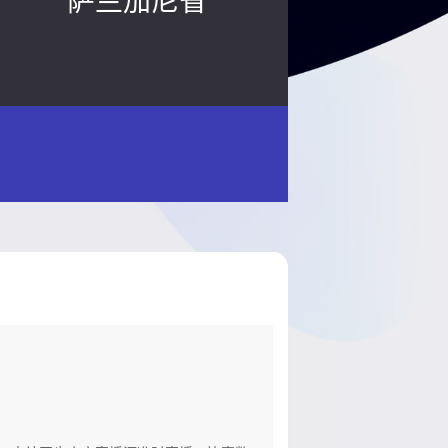
萨兰加尼省