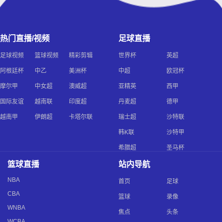
热门直播/视频
足球直播
足球视频
篮球视频
精彩剪辑
世界杯
英超
阿根廷杯
中乙
美洲杯
中超
欧冠杯
摩尔甲
中女超
澳威超
亚精英
西甲
国际友谊
越南联
印度超
丹麦超
德甲
越南甲
伊朗超
卡塔尔联
瑞士超
沙特联
韩K联
沙特甲
希腊超
圣马杯
篮球直播
站内导航
NBA
首页
足球
CBA
篮球
录像
WNBA
焦点
头条
WCBA