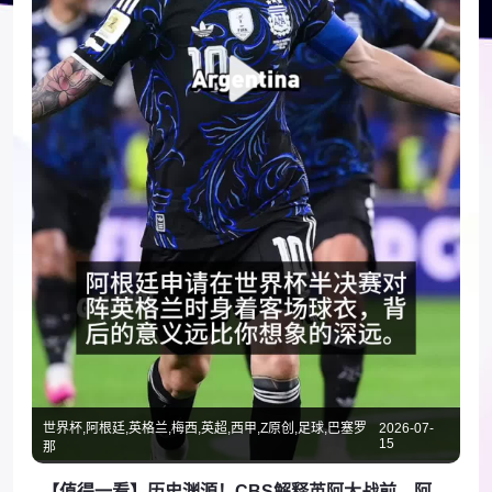
世界杯,阿根廷,英格兰,梅西,英超,西甲,Z原创,足球,巴塞罗
2026-07-
15
那
【值得一看】历史渊源！CBS解释英阿大战前，阿根廷为何要求穿客场蓝色球衣