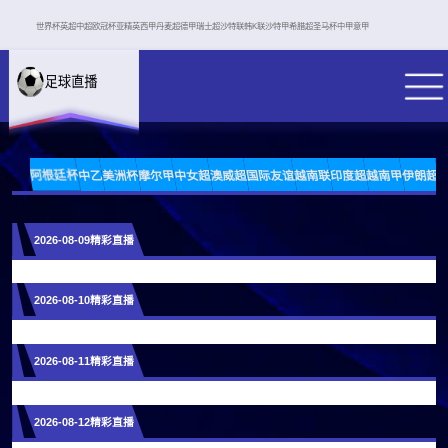
世界杯
英超
中超
欧冠杯
亚精英
西甲
丹麦超
德甲
瑞士超
沙特联
韩K联
沙特甲
希腊超
圣马杯
中甲
意甲
阿根廷杯
中乙
美洲杯
摩尔甲
中女超
澳威超
国际友谊
越南联
印度超
越南甲
伊朗超
2026-08-09精彩直播
2026-08-10精彩直播
2026-08-11精彩直播
2026-08-12精彩直播