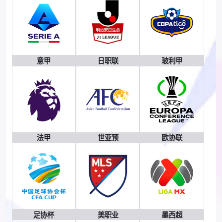
意甲
日职联
玻利甲
法甲
世亚预
欧协联
足协杯
美职业
墨西超