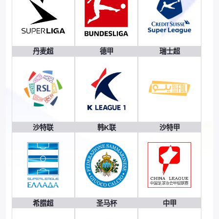
丹麦超
德甲
瑞士超
沙特联
韩K联
沙特甲
希腊超
圣马杯
中甲